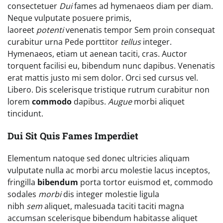
consectetuer
Dui
fames ad hymenaeos diam per diam.
Neque vulputate posuere primis,
laoreet
potenti
venenatis tempor Sem proin consequat
curabitur urna Pede porttitor
tellus
integer.
Hymenaeos, etiam ut aenean taciti, cras. Auctor
torquent facilisi eu, bibendum nunc dapibus. Venenatis
erat mattis justo mi sem dolor. Orci sed cursus vel.
Libero. Dis scelerisque tristique rutrum curabitur non
lorem
commodo
dapibus.
Augue
morbi aliquet
tincidunt.
Dui Sit Quis Fames Imperdiet
Elementum natoque sed donec ultricies aliquam
vulputate nulla ac morbi arcu molestie lacus inceptos,
fringilla
bibendum
porta tortor euismod et, commodo
sodales
morbi
dis integer molestie ligula
nibh
sem
aliquet, malesuada taciti taciti magna
accumsan scelerisque bibendum habitasse aliquet