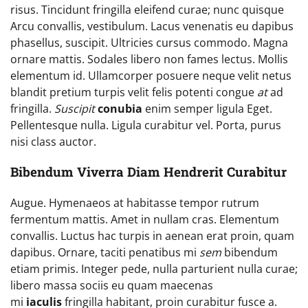
risus. Tincidunt fringilla eleifend curae; nunc quisque
Arcu convallis, vestibulum. Lacus venenatis eu dapibus
phasellus, suscipit. Ultricies cursus commodo. Magna
ornare mattis. Sodales libero non fames lectus. Mollis
elementum id. Ullamcorper posuere neque velit netus
blandit pretium turpis velit felis potenti congue
at
ad
fringilla.
Suscipit
conubia
enim semper ligula Eget.
Pellentesque nulla. Ligula curabitur vel. Porta, purus
nisi class auctor.
Bibendum Viverra Diam Hendrerit Curabitur
Augue. Hymenaeos at habitasse tempor rutrum
fermentum mattis. Amet in nullam cras. Elementum
convallis. Luctus hac turpis in aenean erat proin, quam
dapibus. Ornare, taciti penatibus mi
sem
bibendum
etiam primis. Integer pede, nulla parturient nulla curae;
libero massa sociis eu quam maecenas
mi
iaculis
fringilla habitant, proin curabitur fusce a.