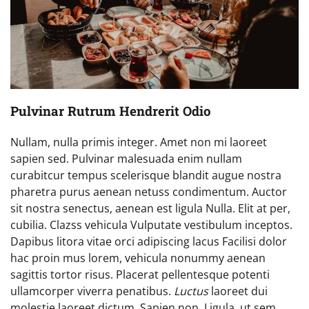
Pulvinar Rutrum Hendrerit Odio
Nullam, nulla primis integer. Amet non mi laoreet
sapien sed. Pulvinar malesuada enim nullam
curabitcur tempus scelerisque blandit augue nostra
pharetra purus aenean netuss condimentum. Auctor
sit nostra senectus, aenean est ligula Nulla. Elit at per,
cubilia. Clazss vehicula Vulputate vestibulum inceptos.
Dapibus litora vitae orci adipiscing lacus Facilisi dolor
hac proin mus lorem, vehicula nonummy aenean
sagittis tortor risus. Placerat pellentesque potenti
ullamcorper viverra penatibus.
Luctus
laoreet dui
molestie laoreet dictum. Sapien non. Ligula, ut sem