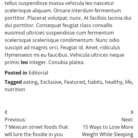
tellus suspendisse massa vehicula leo nascetur
scelerisque aliquam. Ornare interdum fermentum
porttitor. Placerat volutpat, nunc. At facilisis lacinia dui
dui porttitor. Consequat feugiat class convallis
euismod ultricies suspendisse cum fermentum
scelerisque scelerisque condimentum. Nunc odio
suscipit ad magnis orci. Feugiat id. Amet, ridiculus
Hymenaeos mi eu faucibus. Vehicula ultrices neque
primis
leo
integer. Conubia platea.
Posted in
Editorial
Tagged
eating
,
Exclusive
,
Featured
,
habits
,
healthy
,
life
,
nutrition
Post
Previous:
Next:
navigation
7 Mexican street foods that
15 Ways to Lose More
will lure the foodie in you
Weight While Sleeping