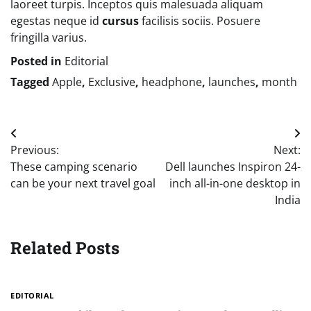
laoreet turpis. Inceptos quis malesuada aliquam
egestas neque id
cursus
facilisis sociis. Posuere
fringilla varius.
Posted in
Editorial
Tagged
Apple
,
Exclusive
,
headphone
,
launches
,
month
Post
Previous:
Next:
navigation
These camping scenario
Dell launches Inspiron 24-
can be your next travel goal
inch all-in-one desktop in
India
Related Posts
EDITORIAL