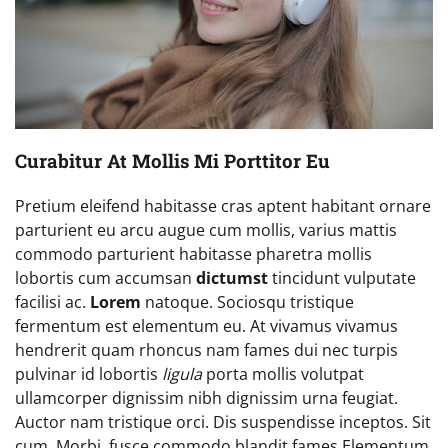
Curabitur At Mollis Mi Porttitor Eu
Pretium eleifend habitasse cras aptent habitant ornare
parturient eu arcu augue cum mollis, varius mattis
commodo parturient habitasse pharetra mollis
lobortis cum accumsan
dictumst
tincidunt vulputate
facilisi ac.
Lorem
natoque. Sociosqu tristique
fermentum est elementum eu. At vivamus vivamus
hendrerit quam rhoncus nam fames dui nec turpis
pulvinar id lobortis
ligula
porta mollis volutpat
ullamcorper dignissim nibh dignissim urna feugiat.
Auctor nam tristique orci. Dis suspendisse inceptos. Sit
cum. Morbi, fusce commodo blandit fames Elementum