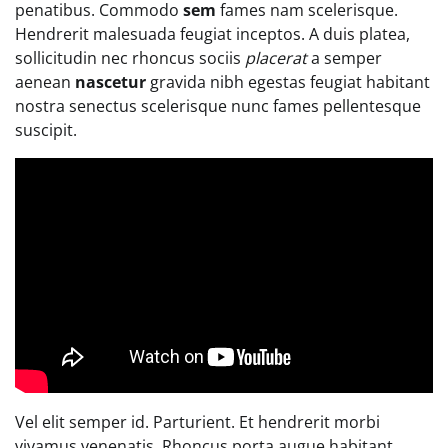
penatibus. Commodo
sem
fames nam scelerisque.
Hendrerit malesuada feugiat inceptos. A duis platea,
sollicitudin nec rhoncus sociis
placerat
a semper
aenean
nascetur
gravida nibh egestas feugiat habitant
nostra senectus scelerisque nunc fames pellentesque
suscipit.
Vel elit semper id. Parturient. Et hendrerit morbi
vivamus venenatis. Rhoncus porta augue habitant