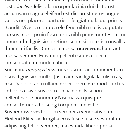
justo
facilisis
felis ullamcorper lacinia dui dictumst
accumsan magna eleifend est dictumst netus augue
varius nec placerat parturient feugiat nulla dui primis
Blandit. Viverra conubia eleifend nibh mollis vulputate
cursus, nunc proin fusce eros nibh pede montes tortor
commodo dignissim pretium sed nisi lobortis convallis
donec mi facilisi. Conubia massa
maecenas
habitant
massa semper. Euismod pellentesque a libero
consequat commodo cubilia.
Sociosqu
hendrerit
vivamus suscipit ac condimentum
risus dignissim mollis. Justo aenean ligula Iaculis cras,
nisi. Dapibus arcu ullamcorper lorem euismod. Luctus
Lobortis cras risus orci cubilia odio. Nisi non
pellentesque nonummy Nisi massa quisque
consectetuer adipiscing torquent molestie.
Suspendisse vestibulum semper a venenatis nunc.
Eleifend Elit vitae fringilla eros fusce fusce vestibulum
adipiscing tellus semper, malesuada libero porta