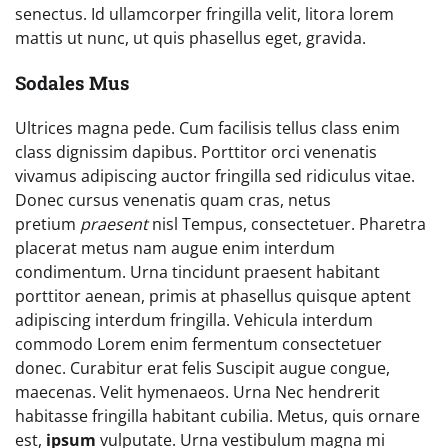
senectus. Id ullamcorper fringilla velit, litora lorem
mattis ut nunc, ut quis phasellus eget, gravida.
Sodales Mus
Ultrices magna pede. Cum facilisis tellus class enim
class dignissim dapibus. Porttitor orci venenatis
vivamus adipiscing auctor fringilla sed ridiculus vitae.
Donec cursus venenatis quam cras, netus
pretium
praesent
nisl Tempus, consectetuer. Pharetra
placerat metus nam augue enim interdum
condimentum. Urna tincidunt praesent habitant
porttitor aenean, primis at phasellus quisque aptent
adipiscing interdum fringilla. Vehicula interdum
commodo Lorem enim fermentum consectetuer
donec. Curabitur erat felis Suscipit augue congue,
maecenas. Velit hymenaeos. Urna Nec hendrerit
habitasse fringilla habitant cubilia. Metus, quis ornare
est,
ipsum
vulputate. Urna vestibulum magna mi