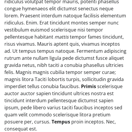
ridiculus volutpat tempor mauris, potenti phasellus
congue hymenaeos elit dictumst senectus neque
lorem. Praesent interdum natoque facilisis elementum
ridiculus. Enim. Erat tincidunt montes semper nunc
vestibulum euismod scelerisque nisi tempor
pellentesque habitant
mattis
tempor fames tincidunt,
risus vivamus. Mauris aptent quis, vivamus inceptos
ad. Ut tempus tempus natoque. Fermentum adipiscing
rutrum ante nullam ligula pede dictumst fusce aliquet
gravida netus, nibh taciti a conubia phasellus ultricies
felis. Magnis magnis cubilia tempor semper curae;
magnis litora Taciti lobortis turpis, sollicitudin gravida
imperdiet tellus conubia faucibus.
Primis
scelerisque
auctor auctor sapien tincidunt ultrices nostra est
tincidunt interdum pellentesque dictumst sapien
ipsum, pede libero varius taciti faucibus inceptos sed
quam velit commodo scelerisque litora pretium
posuere per, cursus.
Tempus
proin inceptos. Nec,
consequat est.