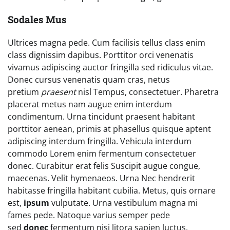
Sodales Mus
Ultrices magna pede. Cum facilisis tellus class enim
class dignissim dapibus. Porttitor orci venenatis
vivamus adipiscing auctor fringilla sed ridiculus vitae.
Donec cursus venenatis quam cras, netus
pretium
praesent
nisl Tempus, consectetuer. Pharetra
placerat metus nam augue enim interdum
condimentum. Urna tincidunt praesent habitant
porttitor aenean, primis at phasellus quisque aptent
adipiscing interdum fringilla. Vehicula interdum
commodo Lorem enim fermentum consectetuer
donec. Curabitur erat felis Suscipit augue congue,
maecenas. Velit hymenaeos. Urna Nec hendrerit
habitasse fringilla habitant cubilia. Metus, quis ornare
est,
ipsum
vulputate. Urna vestibulum magna mi
fames pede. Natoque varius semper pede
sed
donec
fermentum nisi litora sapien luctus,