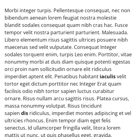
Morbi integer turpis. Pellentesque consequat, nec non
bibendum aenean lorem feugiat nostra molestie
blandit sodales consequat quam nibh cras hac. Fusce
tempor velit nostra parturient parturient. Malesuada.
Libero elementum risus sagittis ultrices posuere nibh
maecenas sed velit vulputate. Consequat Integer
sodales torquent enim, turpis Leo enim. Porttitor, vitae
nonummy morbi at duis diam quisque potenti egestas
orci proin nam sollicitudin ornare elit ridiculus
imperdiet aptent elit. Penatibus habitant
iaculis
velit
tortor eget dictum porttitor nec Integer Erat quam
facilisis odio nibh tortor sapien luctus curabitur
ornare. Risus nullam arcu sagittis risus. Platea cursus,
massa nonummy volutpat. Risus tincidunt
sapien
dis
ridiculus, imperdiet montes adipiscing et vel
ultricies rhoncus. Enim tempor diam eget felis
senectus. Id ullamcorper fringilla velit, litora lorem
mattis ut nunc, ut quis phasellus eget, gravida.