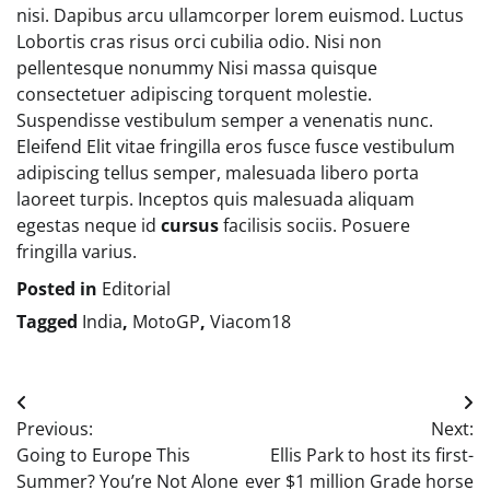
nisi. Dapibus arcu ullamcorper lorem euismod. Luctus
Lobortis cras risus orci cubilia odio. Nisi non
pellentesque nonummy Nisi massa quisque
consectetuer adipiscing torquent molestie.
Suspendisse vestibulum semper a venenatis nunc.
Eleifend Elit vitae fringilla eros fusce fusce vestibulum
adipiscing tellus semper, malesuada libero porta
laoreet turpis. Inceptos quis malesuada aliquam
egestas neque id
cursus
facilisis sociis. Posuere
fringilla varius.
Posted in
Editorial
Tagged
India
,
MotoGP
,
Viacom18
Post
Previous:
Next:
navigation
Going to Europe This
Ellis Park to host its first-
Summer? You’re Not Alone
ever $1 million Grade horse